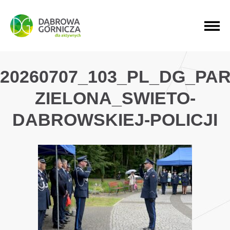
PRZEJDŹ DO MENU GŁÓWNEGO
PRZEJDŹ DO WYSZUKIWARKI
PRZEJDŹ DO TREŚCI
20260707_103_PL_DG_PAR
ZIELONA_SWIETO-
DABROWSKIEJ-POLICJI