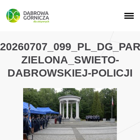
PRZEJDŹ DO MENU GŁÓWNEGO
PRZEJDŹ DO WYSZUKIWARKI
PRZEJDŹ DO TREŚCI
20260707_099_PL_DG_PAR
ZIELONA_SWIETO-
DABROWSKIEJ-POLICJI