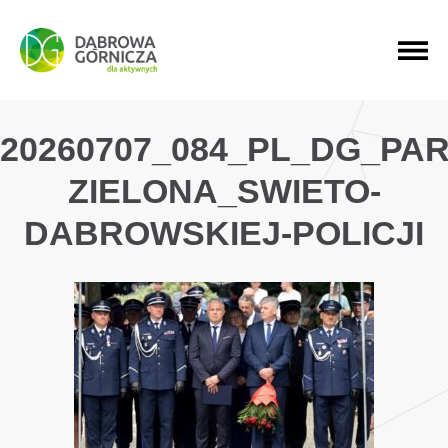
PRZEJDŹ DO MENU GŁÓWNEGO
PRZEJDŹ DO WYSZUKIWARKI
PRZEJDŹ DO TREŚCI
20260707_084_PL_DG_PAR
ZIELONA_SWIETO-
DABROWSKIEJ-POLICJI