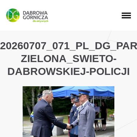
PRZEJDŹ DO MENU GŁÓWNEGO
PRZEJDŹ DO WYSZUKIWARKI
PRZEJDŹ DO TREŚCI
20260707_071_PL_DG_PAR
ZIELONA_SWIETO-
DABROWSKIEJ-POLICJI