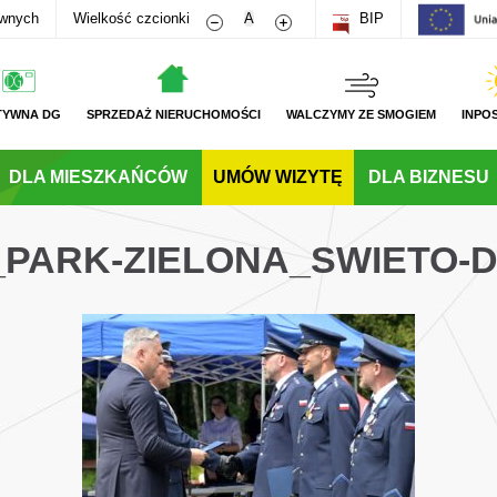
Zmniejsz rozmiar czcionki
Zwiększ rozmiar czcionki
awnych
Wielkość czcionki
A
BIP
TYWNA DG
SPRZEDAŻ NIERUCHOMOŚCI
WALCZYMY ZE SMOGIEM
INPO
DLA MIESZKAŃCÓW
UMÓW WIZYTĘ
DLA BIZNESU
_PARK-ZIELONA_SWIETO-