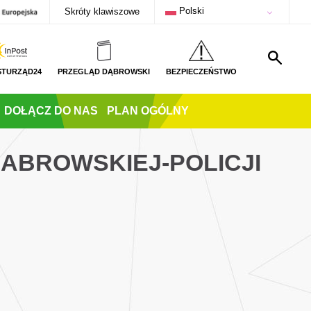
Polski
Skróty klawiszowe
STURZĄD24
PRZEGLĄD DĄBROWSKI
BEZPIECZEŃSTWO
DOŁĄCZ DO NAS
PLAN OGÓLNY
DABROWSKIEJ-POLICJI