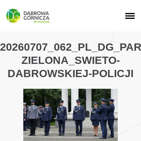
PRZEJDŹ DO MENU GŁÓWNEGO
PRZEJDŹ DO WYSZUKIWARKI
PRZEJDŹ DO TREŚCI
20260707_062_PL_DG_PAR
ZIELONA_SWIETO-
DABROWSKIEJ-POLICJI