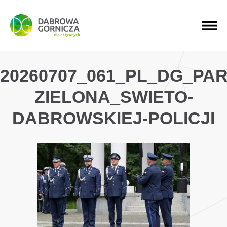
PRZEJDŹ DO MENU GŁÓWNEGO
PRZEJDŹ DO WYSZUKIWARKI
PRZEJDŹ DO TREŚCI
20260707_061_PL_DG_PAR
ZIELONA_SWIETO-
DABROWSKIEJ-POLICJI