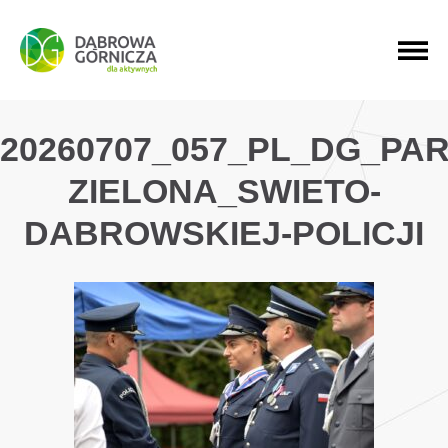
PRZEJDŹ DO MENU GŁÓWNEGO
PRZEJDŹ DO WYSZUKIWARKI
PRZEJDŹ DO TREŚCI
20260707_057_PL_DG_PAR
ZIELONA_SWIETO-
DABROWSKIEJ-POLICJI