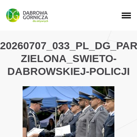
PRZEJDŹ DO MENU GŁÓWNEGO
PRZEJDŹ DO WYSZUKIWARKI
PRZEJDŹ DO TREŚCI
20260707_033_PL_DG_PAR
ZIELONA_SWIETO-
DABROWSKIEJ-POLICJI