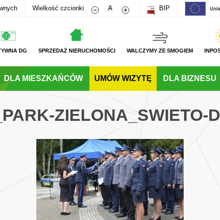
Zmniejsz rozmiar czcionki
Zwiększ rozmiar czcionki
awnych
Wielkość czcionki
A
BIP
TYWNA DG
SPRZEDAŻ NIERUCHOMOŚCI
WALCZYMY ZE SMOGIEM
INPO
DLA MIESZKAŃCÓW
UMÓW WIZYTĘ
DLA BIZNESU
_PARK-ZIELONA_SWIETO-