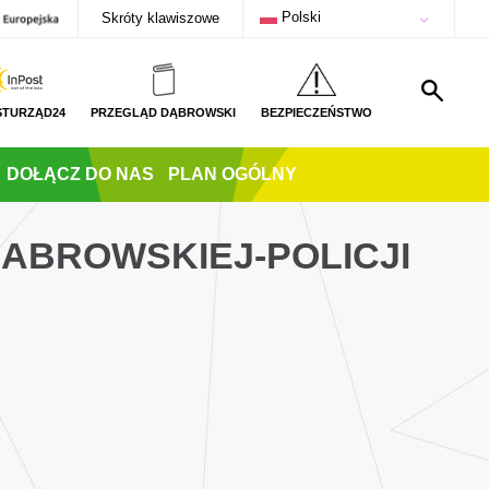
Polski
Skróty klawiszowe
STURZĄD24
PRZEGLĄD DĄBROWSKI
BEZPIECZEŃSTWO
DOŁĄCZ DO NAS
PLAN OGÓLNY
DABROWSKIEJ-POLICJI