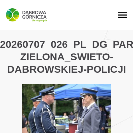
PRZEJDŹ DO MENU GŁÓWNEGO
PRZEJDŹ DO WYSZUKIWARKI
PRZEJDŹ DO TREŚCI
20260707_026_PL_DG_PAR
ZIELONA_SWIETO-
DABROWSKIEJ-POLICJI