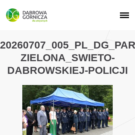
PRZEJDŹ DO MENU GŁÓWNEGO
PRZEJDŹ DO WYSZUKIWARKI
PRZEJDŹ DO TREŚCI
20260707_005_PL_DG_PAR
ZIELONA_SWIETO-
DABROWSKIEJ-POLICJI