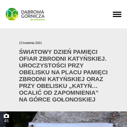
PRZEJDŹ DO MENU GŁÓWNEGO
PRZEJDŹ DO WYSZUKIWARKI
PRZEJDŹ DO TREŚCI
13 kwietnia 2021
ŚWIATOWY DZIEŃ PAMIĘCI
OFIAR ZBRODNI KATYŃSKIEJ.
UROCZYSTOŚCI PRZY
OBELISKU NA PLACU PAMIĘCI
ZBRODNI KATYŃSKIEJ ORAZ
PRZY OBELISKU „KATYŃ…
OCALIĆ OD ZAPOMNIENIA”
NA GÓRCE GOŁONOSKIEJ
45