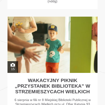
(nddg)
15
WAKACYJNY PIKNIK
„PRZYSTANEK BIBLIOTEKA” W
STRZEMIESZYCACH WIELKICH
6 sierpnia w filii nr 8 Miejskiej Biblioteki Publicznej w
Strzemieszycach Wielkich przy ul. Ofiar Katynia 93