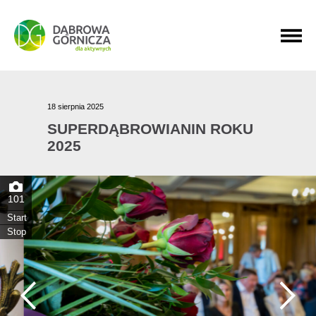
PRZEJDŹ DO MENU GŁÓWNEGO
PRZEJDŹ DO WYSZUKIWARKI
PRZEJDŹ DO TREŚCI
18 sierpnia 2025
SUPERDĄBROWIANIN ROKU
2025
101
Start
Stop