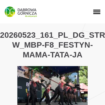
PRZEJDŹ DO MENU GŁÓWNEGO
PRZEJDŹ DO WYSZUKIWARKI
PRZEJDŹ DO TREŚCI
20260523_161_PL_DG_ST
W_MBP-F8_FESTYN-
MAMA-TATA-JA