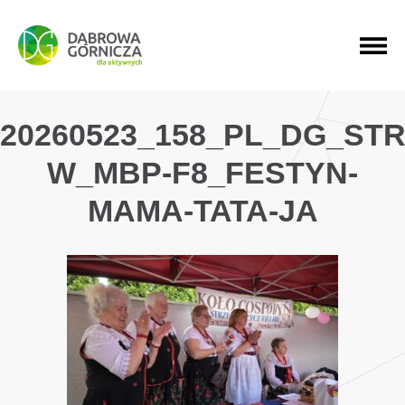
PRZEJDŹ DO MENU GŁÓWNEGO
PRZEJDŹ DO WYSZUKIWARKI
PRZEJDŹ DO TREŚCI
20260523_158_PL_DG_ST
W_MBP-F8_FESTYN-
MAMA-TATA-JA