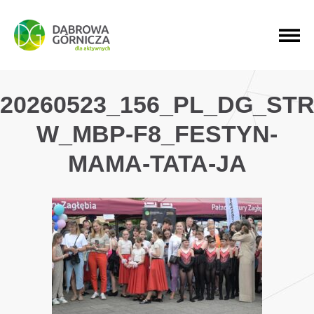
PRZEJDŹ DO MENU GŁÓWNEGO
PRZEJDŹ DO WYSZUKIWARKI
PRZEJDŹ DO TREŚCI
20260523_156_PL_DG_ST
W_MBP-F8_FESTYN-
MAMA-TATA-JA