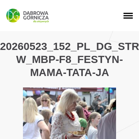
PRZEJDŹ DO MENU GŁÓWNEGO
PRZEJDŹ DO WYSZUKIWARKI
PRZEJDŹ DO TREŚCI
20260523_152_PL_DG_ST
W_MBP-F8_FESTYN-
MAMA-TATA-JA