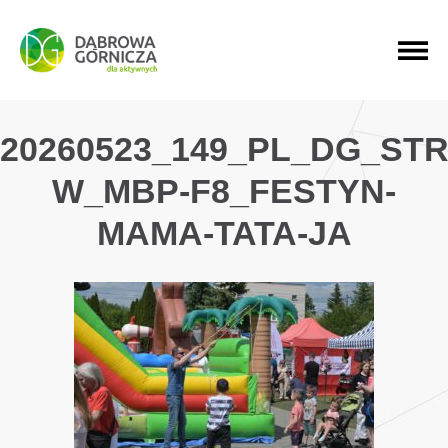
PRZEJDŹ DO MENU GŁÓWNEGO
PRZEJDŹ DO WYSZUKIWARKI
PRZEJDŹ DO TREŚCI
20260523_149_PL_DG_ST
W_MBP-F8_FESTYN-
MAMA-TATA-JA