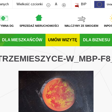
Zmniejsz rozmiar czcionki
Zwiększ rozmiar czcionki
awnych
Wielkość czcionki
A
BIP
TYWNA DG
SPRZEDAŻ NIERUCHOMOŚCI
WALCZYMY ZE SMOGIEM
INPO
DLA MIESZKAŃCÓW
UMÓW WIZYTĘ
DLA BIZNESU
STRZEMIESZYCE-W_MBP-F8