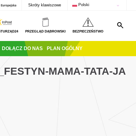
Polski
Skróty klawiszowe
STURZĄD24
PRZEGLĄD DĄBROWSKI
BEZPIECZEŃSTWO
DOŁĄCZ DO NAS
PLAN OGÓLNY
_FESTYN-MAMA-TATA-JA