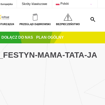
Polski
Skróty klawiszowe
STURZĄD24
PRZEGLĄD DĄBROWSKI
BEZPIECZEŃSTWO
DOŁĄCZ DO NAS
PLAN OGÓLNY
_FESTYN-MAMA-TATA-JA