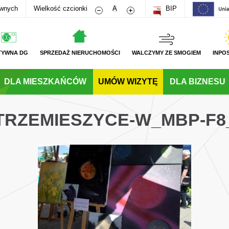
Zmniejsz rozmiar czcionki
Zwiększ rozmiar czcionki
awnych
Wielkość czcionki
A
BIP
TYWNA DG
SPRZEDAŻ NIERUCHOMOŚCI
WALCZYMY ZE SMOGIEM
INPO
DLA MIESZKAŃCÓW
UMÓW WIZYTĘ
DLA BIZNESU
STRZEMIESZYCE-W_MBP-F8