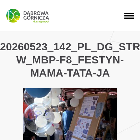
PRZEJDŹ DO MENU GŁÓWNEGO
PRZEJDŹ DO WYSZUKIWARKI
PRZEJDŹ DO TREŚCI
20260523_142_PL_DG_ST
W_MBP-F8_FESTYN-
MAMA-TATA-JA