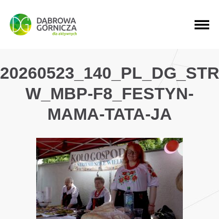
PRZEJDŹ DO MENU GŁÓWNEGO
PRZEJDŹ DO WYSZUKIWARKI
PRZEJDŹ DO TREŚCI
20260523_140_PL_DG_ST
W_MBP-F8_FESTYN-
MAMA-TATA-JA