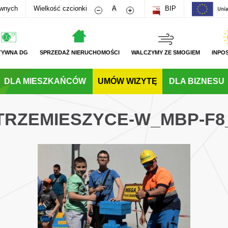
Zmniejsz rozmiar czcionki
Zwiększ rozmiar czcionki
awnych
Wielkość czcionki
A
BIP
TYWNA DG
SPRZEDAŻ NIERUCHOMOŚCI
WALCZYMY ZE SMOGIEM
INPO
DLA MIESZKAŃCÓW
UMÓW WIZYTĘ
DLA BIZNESU
STRZEMIESZYCE-W_MBP-F8