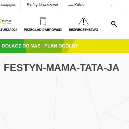
Polski
Skróty klawiszowe
STURZĄD24
PRZEGLĄD DĄBROWSKI
BEZPIECZEŃSTWO
DOŁĄCZ DO NAS
PLAN OGÓLNY
_FESTYN-MAMA-TATA-JA