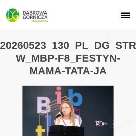
PRZEJDŹ DO MENU GŁÓWNEGO
PRZEJDŹ DO WYSZUKIWARKI
PRZEJDŹ DO TREŚCI
20260523_130_PL_DG_ST
W_MBP-F8_FESTYN-
MAMA-TATA-JA