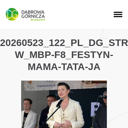
PRZEJDŹ DO MENU GŁÓWNEGO
PRZEJDŹ DO WYSZUKIWARKI
PRZEJDŹ DO TREŚCI
20260523_122_PL_DG_ST
W_MBP-F8_FESTYN-
MAMA-TATA-JA