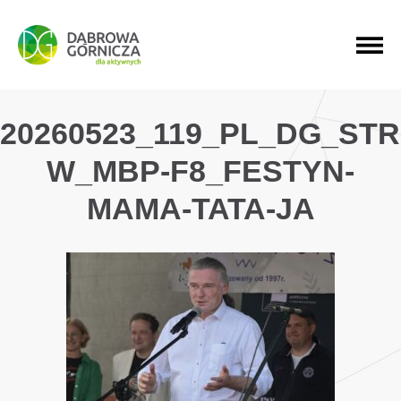
PRZEJDŹ DO MENU GŁÓWNEGO
PRZEJDŹ DO WYSZUKIWARKI
PRZEJDŹ DO TREŚCI
20260523_119_PL_DG_ST
W_MBP-F8_FESTYN-
MAMA-TATA-JA