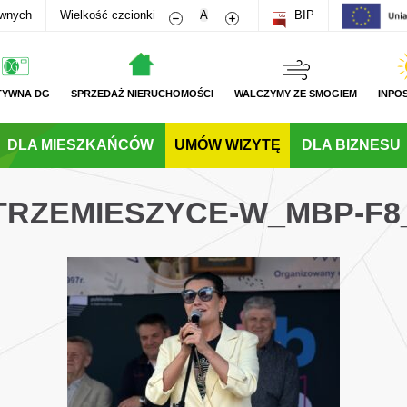
Zmniejsz rozmiar czcionki
Zwiększ rozmiar czcionki
awnych
Wielkość czcionki
A
BIP
TYWNA DG
SPRZEDAŻ NIERUCHOMOŚCI
WALCZYMY ZE SMOGIEM
INPO
DLA MIESZKAŃCÓW
UMÓW WIZYTĘ
DLA BIZNESU
STRZEMIESZYCE-W_MBP-F8