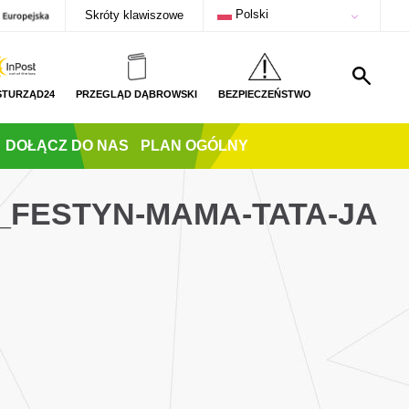
Polski
Skróty klawiszowe
STURZĄD24
PRZEGLĄD DĄBROWSKI
BEZPIECZEŃSTWO
DOŁĄCZ DO NAS
PLAN OGÓLNY
_FESTYN-MAMA-TATA-JA