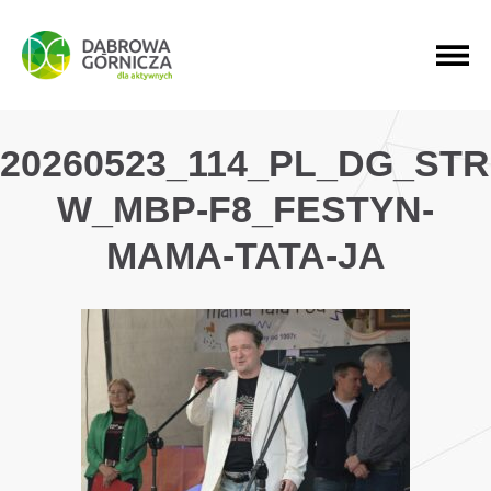
PRZEJDŹ DO MENU GŁÓWNEGO
PRZEJDŹ DO WYSZUKIWARKI
PRZEJDŹ DO TREŚCI
20260523_114_PL_DG_ST
W_MBP-F8_FESTYN-
MAMA-TATA-JA