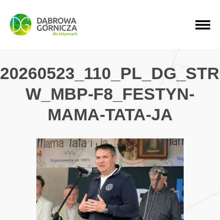
PRZEJDŹ DO MENU GŁÓWNEGO
PRZEJDŹ DO WYSZUKIWARKI
PRZEJDŹ DO TREŚCI
20260523_110_PL_DG_ST
W_MBP-F8_FESTYN-
MAMA-TATA-JA