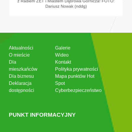
z Radiem ZET i Miastem Dąbrowa Górnicza! FOTO:
Dariusz Nowak (nddg)
Aktualności
Galerie
O mieście
Wideo
Dla
Kontakt
mieszkańców
Polityka prywatności
Dla biznesu
Mapa punktów Hot
Deklaracja
Spot
dostępności
Cyberbezpieczeństwo
PUNKT INFORMACYJNY