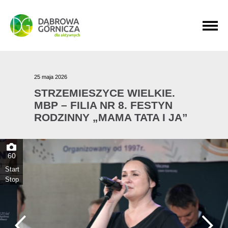
PRZEJDŹ DO MENU GŁÓWNEGO
PRZEJDŹ DO WYSZUKIWARKI
PRZEJDŹ DO TREŚCI
25 maja 2026
STRZEMIESZYCE WIELKIE.
MBP – FILIA NR 8. FESTYN
RODZINNY „MAMA TATA I JA”
60
Start
Stop