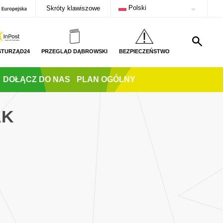
Polski
Skróty klawiszowe
STURZĄD24
PRZEGLĄD DĄBROWSKI
BEZPIECZEŃSTWO
DOŁĄCZ DO NAS
PLAN OGÓLNY
AK