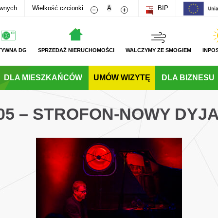
Zmniejsz rozmiar czcionki
Zwiększ rozmiar czcionki
awnych
Wielkość czcionki
A
BIP
TYWNA DG
SPRZEDAŻ NIERUCHOMOŚCI
WALCZYMY ZE SMOGIEM
INPO
DLA MIESZKAŃCÓW
UMÓW WIZYTĘ
DLA BIZNESU
05 – STROFON-NOWY DYJ