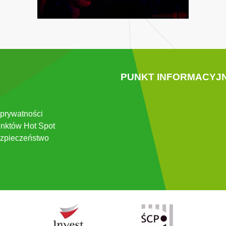
PUNKT INFORMACYJ
 prywatności
nktów Hot Spot
zpieczeństwo