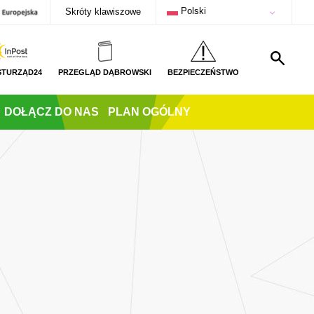
Polski
Skróty klawiszowe
STURZĄD24
PRZEGLĄD DĄBROWSKI
BEZPIECZEŃSTWO
DOŁĄCZ DO NAS
PLAN OGÓLNY