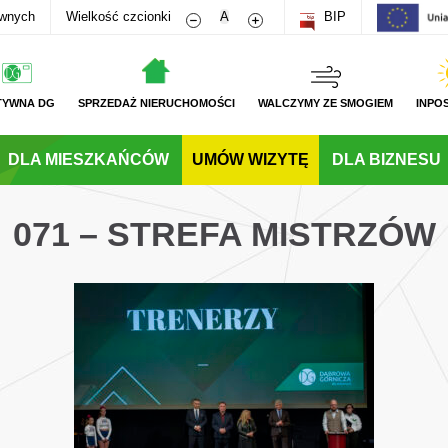
Zmniejsz rozmiar czcionki
Zwiększ rozmiar czcionki
awnych
Wielkość czcionki
A
BIP
TYWNA DG
SPRZEDAŻ NIERUCHOMOŚCI
WALCZYMY ZE SMOGIEM
INPO
DLA MIESZKAŃCÓW
UMÓW WIZYTĘ
DLA BIZNESU
071 – STREFA MISTRZÓW