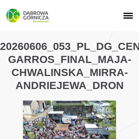
PRZEJDŹ DO MENU GŁÓWNEGO
PRZEJDŹ DO WYSZUKIWARKI
PRZEJDŹ DO TREŚCI
20260606_053_PL_DG_C
GARROS_FINAL_MAJA-
CHWALINSKA_MIRRA-
ANDRIEJEWA_DRON