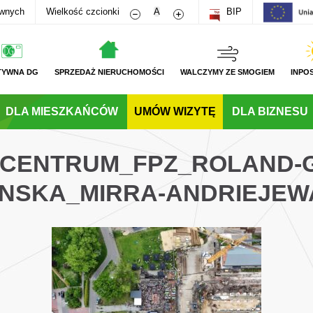
Zmniejsz rozmiar czcionki
Zwiększ rozmiar czcionki
awnych
Wielkość czcionki
A
BIP
TYWNA DG
SPRZEDAŻ NIERUCHOMOŚCI
WALCZYMY ZE SMOGIEM
INPO
DLA MIESZKAŃCÓW
UMÓW WIZYTĘ
DLA BIZNESU
G_CENTRUM_FPZ_ROLAND-
NSKA_MIRRA-ANDRIEJE