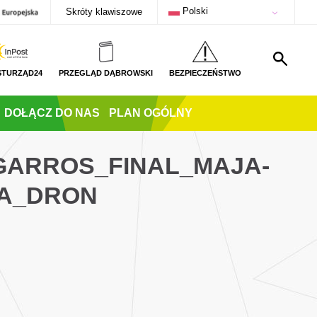
Polski
Skróty klawiszowe
STURZĄD24
PRZEGLĄD DĄBROWSKI
BEZPIECZEŃSTWO
DOŁĄCZ DO NAS
PLAN OGÓLNY
GARROS_FINAL_MAJA-
WA_DRON