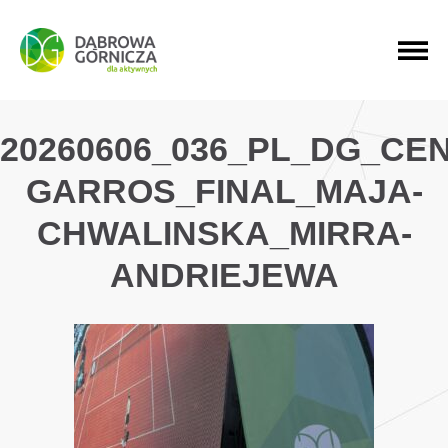
PRZEJDŹ DO MENU GŁÓWNEGO
PRZEJDŹ DO WYSZUKIWARKI
PRZEJDŹ DO TREŚCI
20260606_036_PL_DG_C
GARROS_FINAL_MAJA-
CHWALINSKA_MIRRA-
ANDRIEJEWA