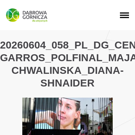
PRZEJDŹ DO MENU GŁÓWNEGO
PRZEJDŹ DO WYSZUKIWARKI
PRZEJDŹ DO TREŚCI
20260604_058_PL_DG_C
GARROS_POLFINAL_MAJA
CHWALINSKA_DIANA-
SHNAIDER