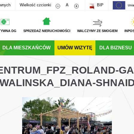
Zmniejsz rozmiar czcionki
Zwiększ rozmiar czcionki
awnych
Wielkość czcionki
A
BIP
TYWNA DG
SPRZEDAŻ NIERUCHOMOŚCI
WALCZYMY ZE SMOGIEM
INPO
DLA MIESZKAŃCÓW
UMÓW WIZYTĘ
DLA BIZNESU
CENTRUM_FPZ_ROLAND-G
WALINSKA_DIANA-SHNAI