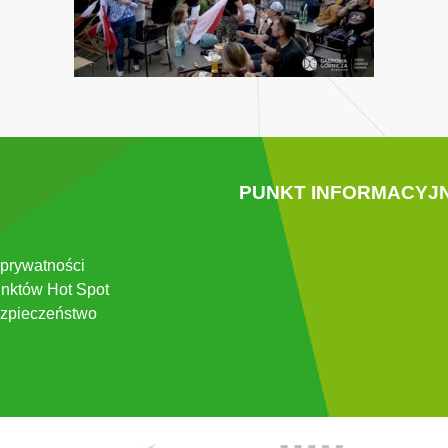
PUNKT INFORMACYJ
 prywatności
nktów Hot Spot
zpieczeństwo