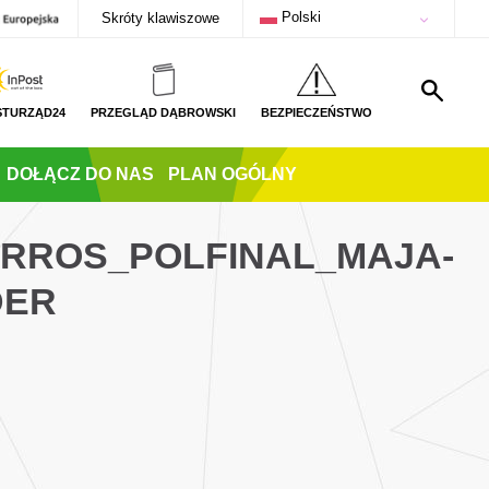
Polski
Skróty klawiszowe
STURZĄD24
PRZEGLĄD DĄBROWSKI
BEZPIECZEŃSTWO
DOŁĄCZ DO NAS
PLAN OGÓLNY
ARROS_POLFINAL_MAJA-
DER