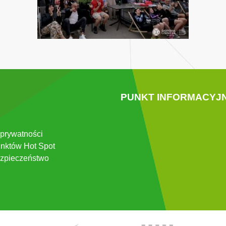
PUNKT INFORMACYJ
 prywatności
nktów Hot Spot
zpieczeństwo