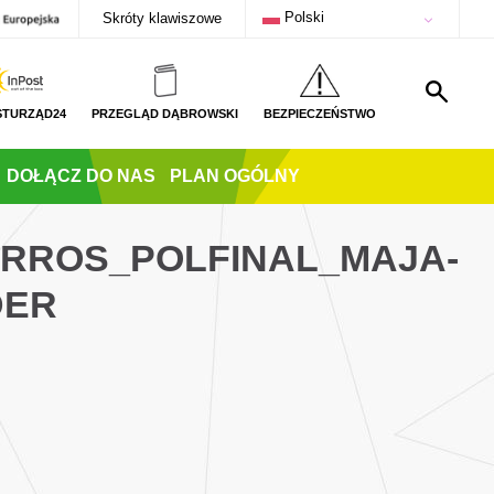
Polski
Skróty klawiszowe
STURZĄD24
PRZEGLĄD DĄBROWSKI
BEZPIECZEŃSTWO
DOŁĄCZ DO NAS
PLAN OGÓLNY
ARROS_POLFINAL_MAJA-
DER