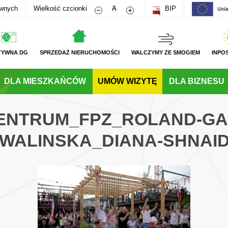
Zmniejsz rozmiar czcionki
Zwiększ rozmiar czcionki
awnych
Wielkość czcionki
A
BIP
TYWNA DG
SPRZEDAŻ NIERUCHOMOŚCI
WALCZYMY ZE SMOGIEM
INPO
DLA MIESZKAŃCÓW
UMÓW WIZYTĘ
DLA BIZNESU
CENTRUM_FPZ_ROLAND-G
WALINSKA_DIANA-SHNAI