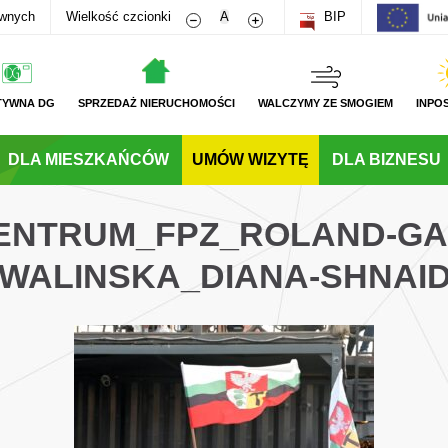
Zmniejsz rozmiar czcionki
Zwiększ rozmiar czcionki
awnych
Wielkość czcionki
A
BIP
TYWNA DG
SPRZEDAŻ NIERUCHOMOŚCI
WALCZYMY ZE SMOGIEM
INPO
DLA MIESZKAŃCÓW
UMÓW WIZYTĘ
DLA BIZNESU
CENTRUM_FPZ_ROLAND-G
WALINSKA_DIANA-SHNAI