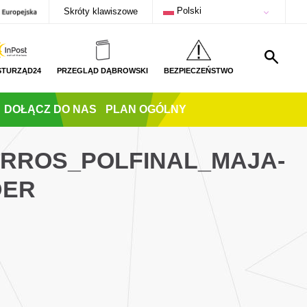
Polski
Skróty klawiszowe
STURZĄD24
PRZEGLĄD DĄBROWSKI
BEZPIECZEŃSTWO
DOŁĄCZ DO NAS
PLAN OGÓLNY
ARROS_POLFINAL_MAJA-
DER