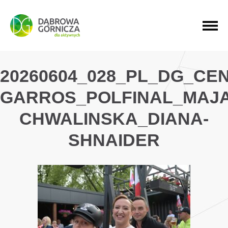
PRZEJDŹ DO MENU GŁÓWNEGO
PRZEJDŹ DO WYSZUKIWARKI
PRZEJDŹ DO TREŚCI
20260604_028_PL_DG_C
GARROS_POLFINAL_MAJA
CHWALINSKA_DIANA-
SHNAIDER