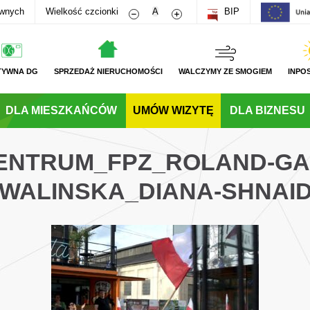
Zmniejsz rozmiar czcionki
Zwiększ rozmiar czcionki
awnych
Wielkość czcionki
A
BIP
TYWNA DG
SPRZEDAŻ NIERUCHOMOŚCI
WALCZYMY ZE SMOGIEM
INPO
DLA MIESZKAŃCÓW
UMÓW WIZYTĘ
DLA BIZNESU
CENTRUM_FPZ_ROLAND-G
WALINSKA_DIANA-SHNAI