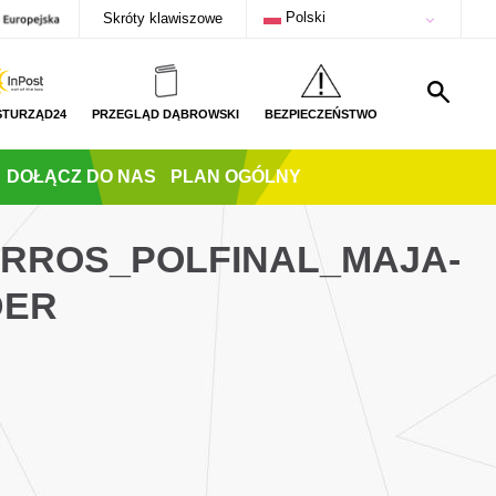
Polski
Skróty klawiszowe
STURZĄD24
PRZEGLĄD DĄBROWSKI
BEZPIECZEŃSTWO
DOŁĄCZ DO NAS
PLAN OGÓLNY
ARROS_POLFINAL_MAJA-
DER