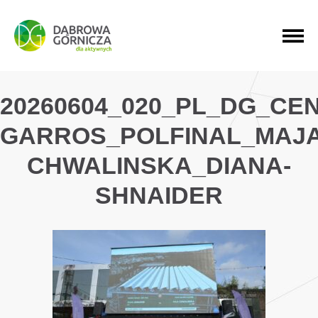
PRZEJDŹ DO MENU GŁÓWNEGO
PRZEJDŹ DO WYSZUKIWARKI
PRZEJDŹ DO TREŚCI
20260604_020_PL_DG_C
GARROS_POLFINAL_MAJA
CHWALINSKA_DIANA-
SHNAIDER