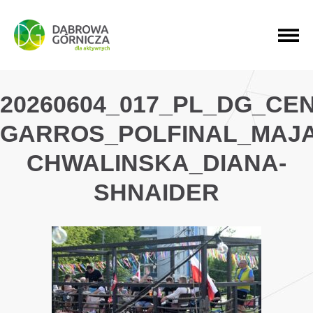
PRZEJDŹ DO MENU GŁÓWNEGO
PRZEJDŹ DO WYSZUKIWARKI
PRZEJDŹ DO TREŚCI
20260604_017_PL_DG_C
GARROS_POLFINAL_MAJA
CHWALINSKA_DIANA-
SHNAIDER