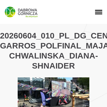
PRZEJDŹ DO MENU GŁÓWNEGO
PRZEJDŹ DO WYSZUKIWARKI
PRZEJDŹ DO TREŚCI
20260604_010_PL_DG_C
GARROS_POLFINAL_MAJA
CHWALINSKA_DIANA-
SHNAIDER