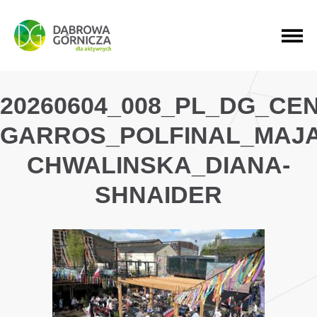
PRZEJDŹ DO MENU GŁÓWNEGO
PRZEJDŹ DO WYSZUKIWARKI
PRZEJDŹ DO TREŚCI
20260604_008_PL_DG_C
GARROS_POLFINAL_MAJA
CHWALINSKA_DIANA-
SHNAIDER