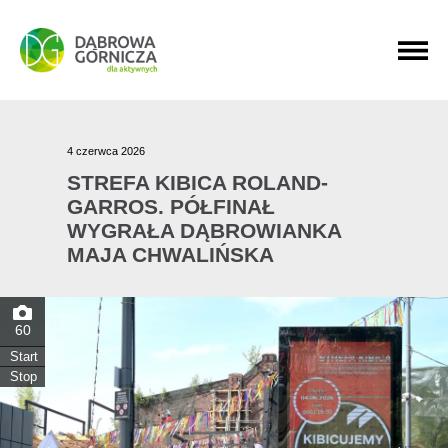
PRZEJDŹ DO MENU GŁÓWNEGO
PRZEJDŹ DO WYSZUKIWARKI
PRZEJDŹ DO TREŚCI
4 czerwca 2026
STREFA KIBICA ROLAND-
GARROS. PÓŁFINAŁ
WYGRAŁA DĄBROWIANKA
MAJA CHWALIŃSKA
60
Start
Stop