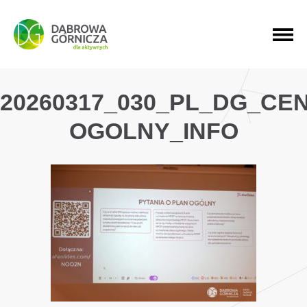
PRZEJDŹ DO MENU GŁÓWNEGO
PRZEJDŹ DO WYSZUKIWARKI
PRZEJDŹ DO TREŚCI
20260317_030_PL_DG_CE
OGOLNY_INFO