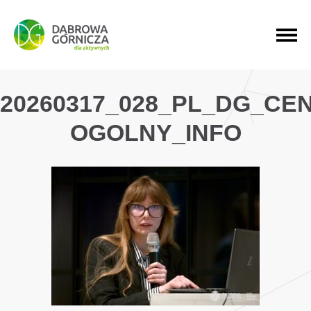
PRZEJDŹ DO MENU GŁÓWNEGO
PRZEJDŹ DO WYSZUKIWARKI
PRZEJDŹ DO TREŚCI
20260317_028_PL_DG_CE
OGOLNY_INFO