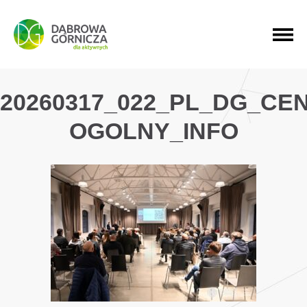
PRZEJDŹ DO MENU GŁÓWNEGO
PRZEJDŹ DO WYSZUKIWARKI
PRZEJDŹ DO TREŚCI
20260317_022_PL_DG_CE
OGOLNY_INFO